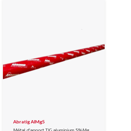
Abratig AlMg5
Métal d'apport TIG aluminium 5%Mg