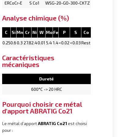
ERCoCr-E
S Co1
WSG-20-GO-300-CKTZ
Analyse chimique (%)
C
Si
Mn
Cr
Ni
W
Mo
Fe
P
S
Co
0.25
0.6
0.3
27.8
2.4
0.01
5.4
1.4
<0.02
<0.03
Rest
Caractéristiques
mécaniques
Dureté
600°C -> 20 HRC
Pourquoi choisir ce métal
d'apport ABRATIG Co21
Le métal d’apport
ABRATIG Co21
est choisi
pour :