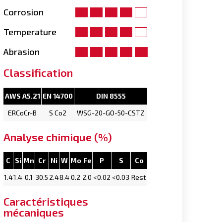
Corrosion
Temperature
Abrasion
Classification
AWS A5.21
EN 14700
DIN 8555
ERCoCr-B
S Co2
WSG-20-GO-50-CSTZ
Analyse chimique (%)
C
Si
Mn
Cr
Ni
W
Mo
Fe
P
S
Co
1.4
1.4
0.1
30.5
2.4
8.4
0.2
2.0
<0.02
<0.03
Rest
Caractéristiques
mécaniques