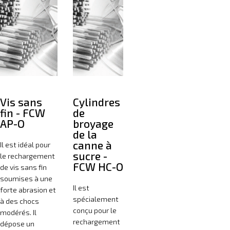
Vis sans
Cylindres
fin - FCW
de
AP-O
broyage
de la
canne à
Il est idéal pour
sucre -
le rechargement
FCW HC-O
de vis sans fin
soumises à une
Il est
forte abrasion et
spécialement
à des chocs
conçu pour le
modérés. Il
rechargement
dépose un