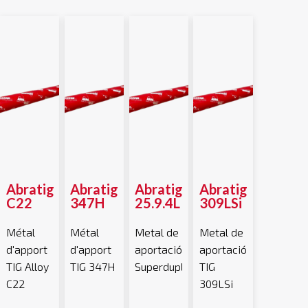
Abratig
Abratig
Abratig
Abratig
C22
347H
25.9.4L
309LSi
Métal
Métal
Metal de
Metal de
d'apport
d'apport
aportación
aportación
TIG Alloy
TIG 347H
Superduplex
TIG
C22
309LSi