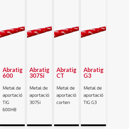
Abratig
Abratig
Abratig
Abratig
600
307Si
CT
G3
Metal de
Metal de
Metal de
Metal de
aportación
aportación
aportación
aportación
TIG
307Si
corten
TIG G3
600HB