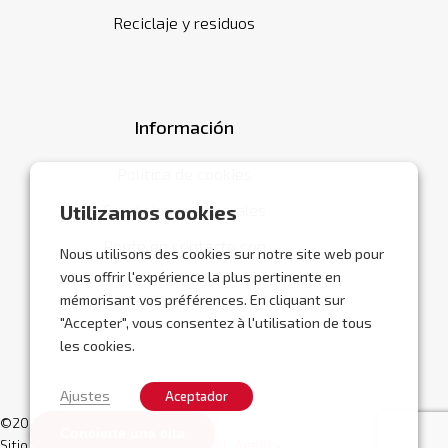
Reciclaje y residuos
Información
Política de cookies
Condiciones generales
Utilizamos cookies
Ponte en contacto con
Nous utilisons des cookies sur notre site web pour
vous offrir l'expérience la plus pertinente en
mémorisant vos préférences. En cliquant sur
"Accepter", vous consentez à l'utilisation de tous
les cookies.
Ajustes
Aceptador
©2026 Abracor.
Concierte una cita
Sitio web realizado por
Localisy Web Agency