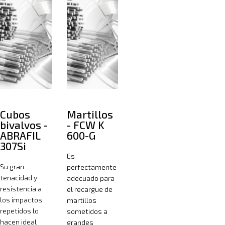
Cubos
Martillos
bivalvos -
- FCW K
ABRAFIL
600-G
307Si
Es
Su gran
perfectamente
tenacidad y
adecuado para
resistencia a
el recargue de
los impactos
martillos
repetidos lo
sometidos a
hacen ideal
grandes