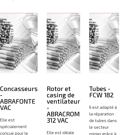
Concasseurs
Rotor et
Tubes -
-
casing de
FCW 182
ABRAFONTE
ventilateur
VAC
-
Il est adapté à
ABRACROM
la réparation
312 VAC
Elle est
de tubes dans
spécialement
le secteur
Elle est idéale
conçue pour le
minier grâce à