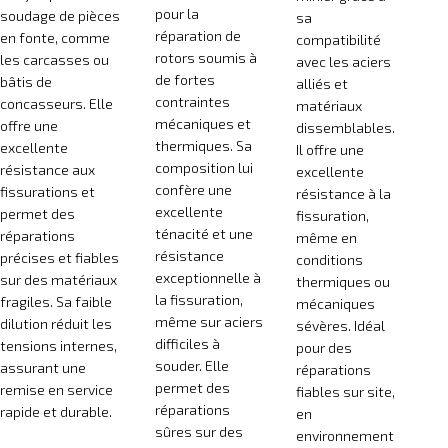
pour la
soudage de pièces
sa
réparation de
en fonte, comme
compatibilité
rotors soumis à
les carcasses ou
avec les aciers
de fortes
bâtis de
alliés et
contraintes
concasseurs. Elle
matériaux
mécaniques et
offre une
dissemblables.
thermiques. Sa
excellente
Il offre une
composition lui
résistance aux
excellente
confère une
fissurations et
résistance à la
excellente
permet des
fissuration,
ténacité et une
réparations
même en
résistance
précises et fiables
conditions
exceptionnelle à
sur des matériaux
thermiques ou
la fissuration,
fragiles. Sa faible
mécaniques
même sur aciers
dilution réduit les
sévères. Idéal
difficiles à
tensions internes,
pour des
souder. Elle
assurant une
réparations
permet des
remise en service
fiables sur site,
réparations
rapide et durable.
en
sûres sur des
environnement