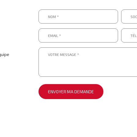
Nom
Sociét
*
*
*
*
Email
Télép
*
*
*
*
Message
*
quipe
*