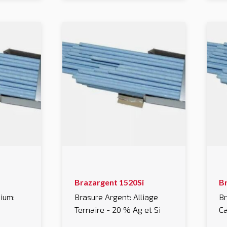
page
p
du
d
produit
pr
Ce
C
Brazargent 1520Si
B
produit
pr
a
a
ium:
Brasure Argent: Alliage
Br
plusieurs
pl
Ternaire - 20 % Ag et Si
C
variations.
va
Les
L
options
op