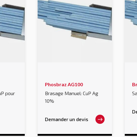
Ce
C
Phosbraz AG100
B
produit
pr
a
a
uP pour
Brasage Manuel: CuP Ag
S
plusieurs
pl
10%
variations.
va
Les
L
options
op
D
peuvent
p
Demander un devis
être
êt
choisies
ch
sur
su
la
la