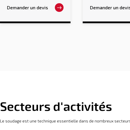
peuvent
peuvent
Demander un devis
Demander un devi
être
être
choisies
choisies
sur
sur
la
la
page
page
du
du
produit
produit
Secteurs d'activités
Le soudage est une technique essentielle dans de nombreux secteurs