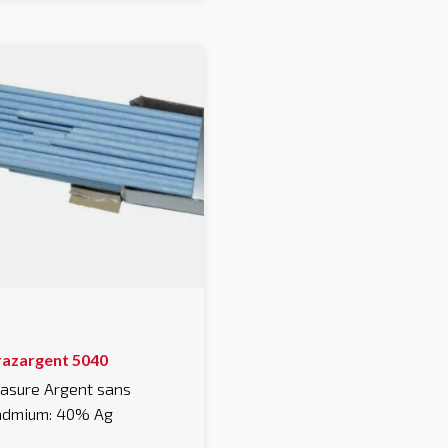
age
u
oduit
e
razargent 5040
oduit
asure Argent sans
usieurs
admium: 40% Ag
riations.
es
tions