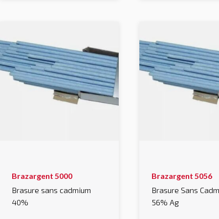
Ce
Ce
Brazargent 5000
Brazargent 5056
produit
produit
a
a
Brasure sans cadmium
Brasure Sans Cadm
plusieurs
plusieurs
40%
56% Ag
variations.
variations.
Les
Les
options
options