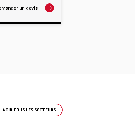
euvent
emander un devis
re
oisies
r
age
u
oduit
VOIR TOUS LES SECTEURS