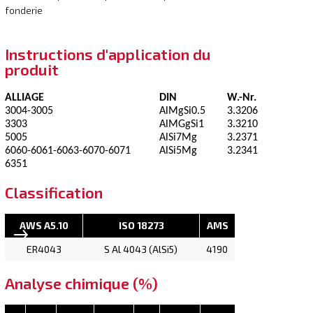
fonderie
Instructions d'application du
produit
ALLIAGE
DIN
W.-Nr.
3004-3005
AlMgSi0.5
3.3206
3303
AlMGgSi1
3.3210
5005
AlSi7Mg
3.2371
6060-6061-6063-6070-6071
AlSi5Mg
3.2341
6351
Classification
AWS A5.10
ISO 18273
AMS
ER4043
S Al 4043 (AlSi5)
4190
Analyse chimique (%)