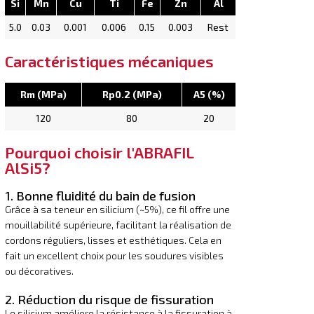
Si
Mn
Cu
Ti
Fe
Zn
Al
5.0
0.03
0.001
0.006
0.15
0.003
Rest
Caractéristiques mécaniques
Rm (MPa)
Rp0.2 (MPa)
A5 (%)
120
80
20
Pourquoi choisir l'ABRAFIL
AlSi5?
1. Bonne fluidité du bain de fusion
Grâce à sa teneur en silicium (~5%), ce fil offre une
mouillabilité supérieure, facilitant la réalisation de
cordons réguliers, lisses et esthétiques. Cela en
fait un excellent choix pour les soudures visibles
ou décoratives.
2. Réduction du risque de fissuration
Le silicium améliore la résistance à la fissuration à