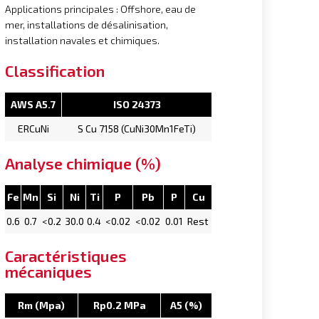
Applications principales : Offshore, eau de
mer, installations de désalinisation,
installation navales et chimiques.
Classification
AWS A5.7
ISO 24373
ERCuNi
S Cu 7158 (CuNi30Mn1FeTi)
Analyse chimique (%)
Fe
Mn
Si
Ni
Ti
P
Pb
P
Cu
0.6
0.7
<0.2
30.0
0.4
<0.02
<0.02
0.01
Rest
Caractéristiques
mécaniques
Rm (Mpa)
Rp0.2 MPa
A5 (%)