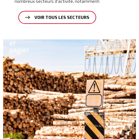
nombreux secteurs d'activité, notamment:
VOIR TOUS LES SECTEURS
Ciment
En
savoir
plus