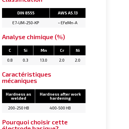
DIN 8555
AWS A5.13
E7-UM-250-KP
~ EFeMn-A
Analyse chimique (%)
C
Si
Mn
Cr
Ni
0.8
0.3
13.0
2.0
2.0
Caractéristiques
mécaniques
Hardness as
Hardness after work
welded
hardening
200-250 HB
400-500 HB
Pourquoi choisir cette
électrode basique?