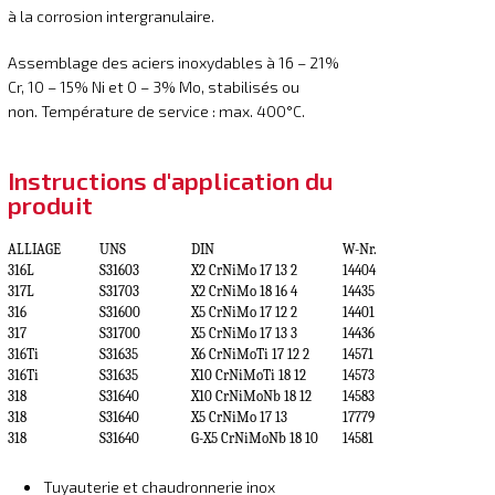
à la corrosion intergranulaire.
Assemblage des aciers inoxydables à 16 – 21%
Cr, 10 – 15% Ni et 0 – 3% Mo, stabilisés ou
non. Température de service : max. 400°C.
Instructions d'application du
produit
ALLIAGE
UNS
DIN
W-Nr.
316L
S31603
X2 CrNiMo 17 13 2
14404
317L
S31703
X2 CrNiMo 18 16 4
14435
316
S31600
X5 CrNiMo 17 12 2
14401
317
S31700
X5 CrNiMo 17 13 3
14436
316Ti
S31635
X6 CrNiMoTi 17 12 2
14571
316Ti
S31635
X10 CrNiMoTi 18 12
14573
318
S31640
X10 CrNiMoNb 18 12
14583
318
S31640
X5 CrNiMo 17 13
17779
318
S31640
G-X5 CrNiMoNb 18 10
14581
Tuyauterie et chaudronnerie inox