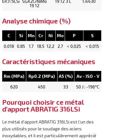
ER316LSi
SGX2CrNiMo
19 12 3 L
1.4430
19 12
Analyse chimique (%)
C
Si
Mn
Cr
Ni
Mo
P
S
0.018
0.85
1.7
18.5
12.2
2.7
< 0,025
< 0,015
Caractéristiques mécaniques
Rm (MPa)
Rp0.2 (MPa)
A5 (%)
Av - ISO - V
620
450
33
50 J : -196°C
Pourquoi choisir ce métal
d'apport ABRATIG 316LSi
Le métal d’apport ABRATIG 316LSi est l’un des
plus utilisés pour le soudage des aciers
inoxydables, et il est particulièrement apprécié