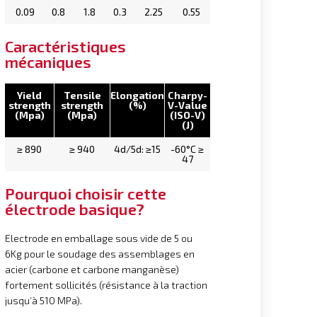
0.09
0.8
1.8
0.3
2.25
0.55
Caractéristiques
mécaniques
Yield
Tensile
Elongation
Charpy-
strength
strength
(%)
V-Value
(Mpa)
(Mpa)
(ISO-V)
(J)
≥ 890
≥ 940
4d/5d: ≥15
-60°C ≥
47
Pourquoi choisir cette
électrode basique?
Electrode en emballage sous vide de 5 ou
6Kg pour le soudage des assemblages en
acier (carbone et carbone manganèse)
fortement sollicités (résistance à la traction
jusqu’à 510 MPa).