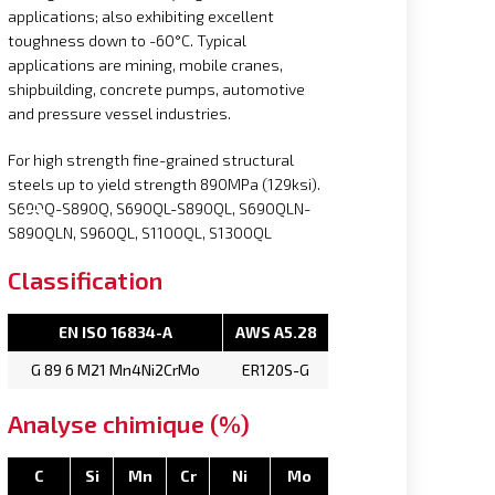
applications; also exhibiting excellent
toughness down to -60°C. Typical
applications are mining, mobile cranes,
shipbuilding, concrete pumps, automotive
and pressure vessel industries.
For high strength fine-grained structural
steels up to yield strength 890MPa (129ksi).
S690Q-S890Q, S690QL-S890QL, S690QLN-
S890QLN, S960QL, S1100QL, S1300QL
Classification
EN ISO 16834-A
AWS A5.28
G 89 6 M21 Mn4Ni2CrMo
ER120S-G
Analyse chimique (%)
C
Si
Mn
Cr
Ni
Mo