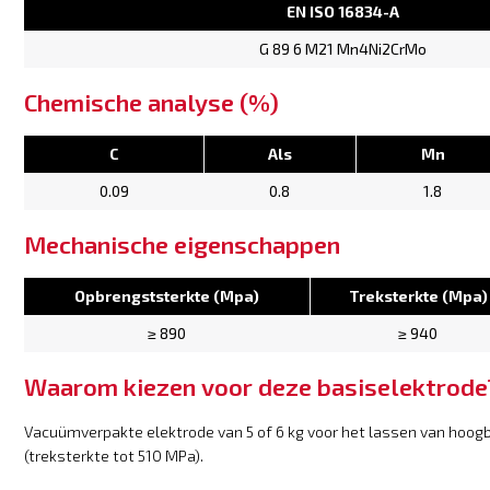
EN ISO 16834-A
G 89 6 M21 Mn4Ni2CrMo
Chemische analyse (%)
C
Als
Mn
0.09
0.8
1.8
Mechanische eigenschappen
Opbrengststerkte (Mpa)
Treksterkte (Mpa)
≥ 890
≥ 940
Waarom kiezen voor deze basiselektrode
Vacuümverpakte elektrode van 5 of 6 kg voor het lassen van hoo
(treksterkte tot 510 MPa).