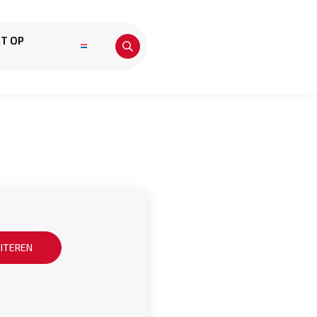
T OP
SITEREN