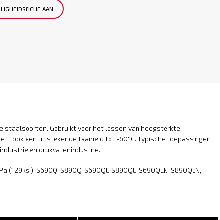
ILIGHEIDSFICHE AAN
staalsoorten. Gebruikt voor het lassen van hoogsterkte
eeft ook een uitstekende taaiheid tot -60°C. Typische toepassingen
ndustrie en drukvatenindustrie.
890MPa (129ksi). S690Q-S890Q, S690QL-S890QL, S690QLN-S890QLN,