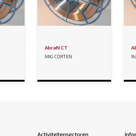
Abrafil CT
A
MIG CORTEN
Ro
Activiteitensectoren
Info