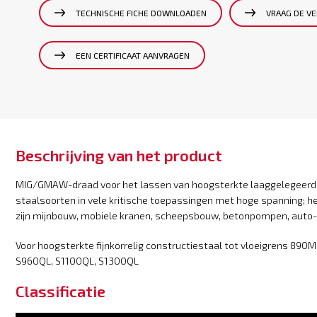
TECHNISCHE FICHE DOWNLOADEN
VRAAG DE VE
EEN CERTIFICAAT AANVRAGEN
Beschrijving van het product
MIG/GMAW-draad voor het lassen van hoogsterkte laaggelegeerde 
staalsoorten in vele kritische toepassingen met hoge spanning; h
zijn mijnbouw, mobiele kranen, scheepsbouw, betonpompen, auto-i
Voor hoogsterkte fijnkorrelig constructiestaal tot vloeigrens 
S960QL, S1100QL, S1300QL
Classificatie