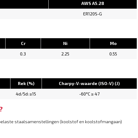
AWS A5.28
ER120S-G
Cr
Ni
Mo
0.3
2.25
0.55
Rek (%)
Charpy-V-waarde (ISO-V) (J)
4d/5d: ≥15
-60°C ≥ 47
?
gbelaste staalsamenstellingen (koolstof en koolstofmangaan)