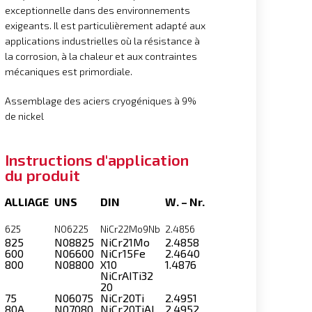
exceptionnelle dans des environnements
exigeants. Il est particulièrement adapté aux
applications industrielles où la résistance à
la corrosion, à la chaleur et aux contraintes
mécaniques est primordiale.
Assemblage des aciers cryogéniques à 9%
de nickel
Instructions d'application
du produit
ALLIAGE
UNS
DIN
W. – Nr.
625
N06225
NiCr22Mo9Nb
2.4856
825
N08825
NiCr21Mo
2.4858
600
N06600
NiCr15Fe
2.4640
800
N08800
X10
1.4876
NiCrAITi32
20
75
N06075
NiCr20Ti
2.4951
80A
N07080
NiCr20TiAI
2.4952