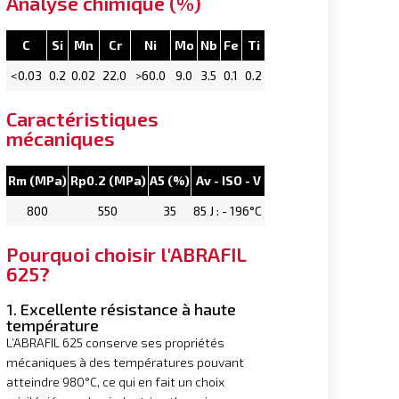
Analyse chimique (%)
C
Si
Mn
Cr
Ni
Mo
Nb
Fe
Ti
<0.03
0.2
0.02
22.0
>60.0
9.0
3.5
0.1
0.2
Caractéristiques
mécaniques
Rm (MPa)
Rp0.2 (MPa)
A5 (%)
Av - ISO - V
800
550
35
85 J : - 196°C
Pourquoi choisir l'ABRAFIL
625?
1. Excellente résistance à haute
température
L’ABRAFIL 625 conserve ses propriétés
mécaniques à des températures pouvant
atteindre 980°C, ce qui en fait un choix