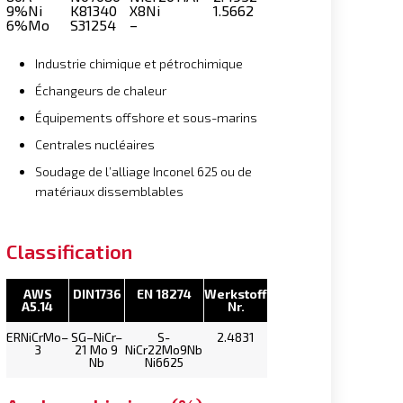
9%Ni
K81340
X8Ni
1.5662
6%Mo
S31254
–
Industrie chimique et pétrochimique
Échangeurs de chaleur
Équipements offshore et sous-marins
Centrales nucléaires
Soudage de l’alliage Inconel 625 ou de
matériaux dissemblables
Classification
AWS
DIN1736
EN 18274
Werkstoff
A5.14
Nr.
ERNiCrMo–
SG–NiCr–
S-
2.4831
3
21 Mo 9
NiCr22Mo9Nb
Nb
Ni6625