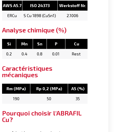
AWS A5.7
ISO 24373
Werkstoff Nr.
ERCu
S Cu 1898 (CuSn1)
2.1006
Analyse chimique (%)
Si
Mn
Sn
P
Cu
0.2
0.4
0.8
0.01
Rest
Caractéristiques
mécaniques
Rm (MPa)
Rp 0,2 (MPa)
A5 (%)
190
50
35
Pourquoi choisir l'ABRAFIL
Cu?