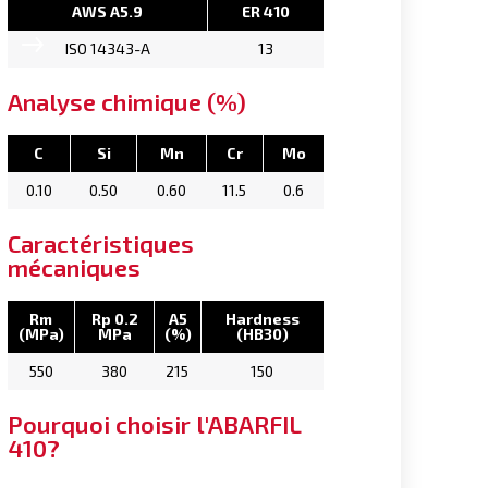
AWS A5.9
ER 410
ISO 14343-A
13
Analyse chimique (%)
C
Si
Mn
Cr
Mo
0.10
0.50
0.60
11.5
0.6
Caractéristiques
mécaniques
Rm
Rp 0.2
A5
Hardness
(MPa)
MPa
(%)
(HB30)
550
380
215
150
Pourquoi choisir l'ABARFIL
410?