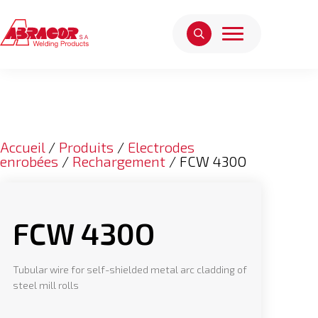
Accueil
/
Produits
/
Electrodes
enrobées
/
Rechargement
/ FCW 430O
FCW 430O
Tubular wire for self-shielded metal arc cladding of
steel mill rolls