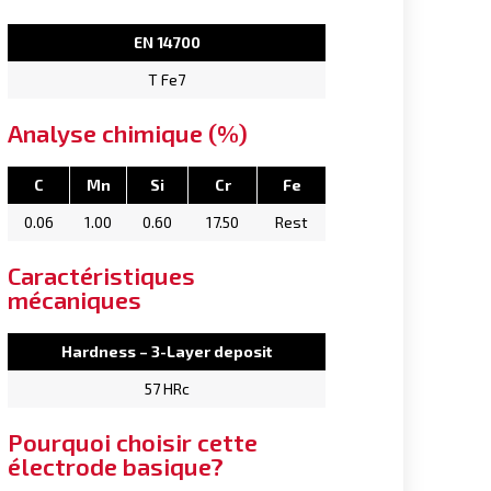
EN 14700
T Fe7
Analyse chimique (%)
C
Mn
Si
Cr
Fe
0.06
1.00
0.60
17.50
Rest
Caractéristiques
mécaniques
Hardness – 3-Layer deposit
57 HRc
Pourquoi choisir cette
électrode basique?