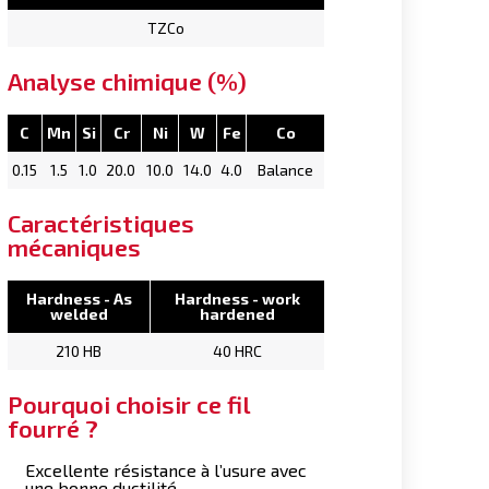
TZCo
Analyse chimique (%)
C
Mn
Si
Cr
Ni
W
Fe
Co
0.15
1.5
1.0
20.0
10.0
14.0
4.0
Balance
Caractéristiques
mécaniques
Hardness - As
Hardness - work
welded
hardened
210 HB
40 HRC
Pourquoi choisir ce fil
fourré ?
Excellente résistance à l’usure avec
une bonne ductilité