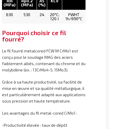
Rm
Rp0.2
A5
KCV
(MPa)
(MPa)
(%)
630
530
24
20°C:
PWHT
120 J
1h/690°C
Pourquoi choisir ce fil
fourré?
Le fil fourré metalcored FCW M CrMo1 est
conçu pour le soudage MAG des aciers
faiblement alliés, contenant du chrome et du
molybdène (ex. : 13CrMo4-5, 15Mo3).
Grâce à sa haute productivité, sa facilité de
mise en œuvre et sa qualité métallurgique, il
est particulièrement adapté aux applications
sous pression et haute température.
Les avantages du fil metal-cored CrMo1 :
-Productivité élevée : taux de dépôt