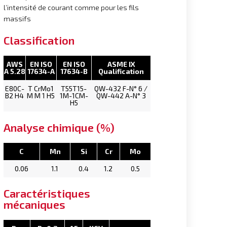
l’intensité de courant comme pour les fils
massifs
Classification
AWS
EN ISO
EN ISO
ASME IX
A 5.28
17634-A
17634-B
Qualification
E80C-
T CrMo1
T55T15-
QW-432 F-N° 6 /
B2 H4
M M 1 H5
1M-1CM-
QW-442 A-N° 3
H5
Analyse chimique (%)
C
Mn
Si
Cr
Mo
0.06
1.1
0.4
1.2
0.5
Caractéristiques
mécaniques