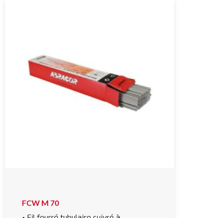
FCW M 70
• Fil fourré tubulaire cuivré à