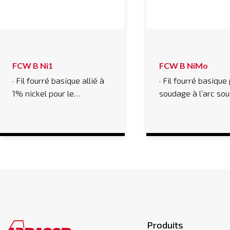
FCW B Ni1
FCW B NiMo
· Fil fourré basique allié à
· Fil fourré basique
1% nickel pour le…
soudage à l’arc so
Produits