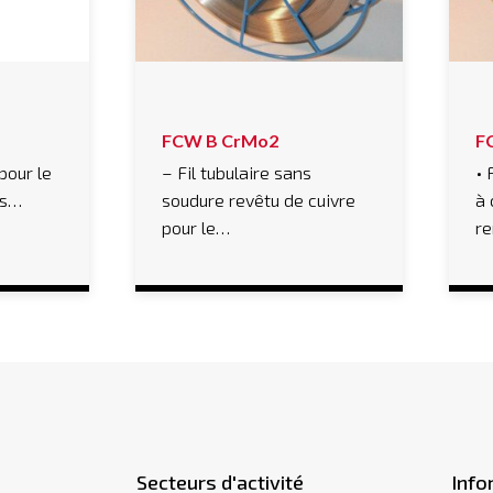
FCW B CrMo2
F
 pour le
– Fil tubulaire sans
• 
us…
soudure revêtu de cuivre
à 
pour le…
r
Secteurs d'activité
Info