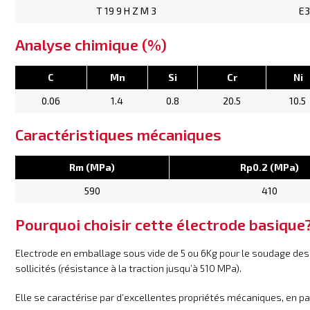
T 19 9 H Z M 3
E3
Analyse chimique (%)
C
Mn
Si
Cr
Ni
0.06
1.4
0.8
20.5
10.5
Caractéristiques mécaniques
Rm (MPa)
Rp0.2 (MPa)
590
410
Pourquoi choisir cette électrode basique
Electrode en emballage sous vide de 5 ou 6Kg pour le soudage d
sollicités (résistance à la traction jusqu’à 510 MPa).
Elle se caractérise par d’excellentes propriétés mécaniques, en p