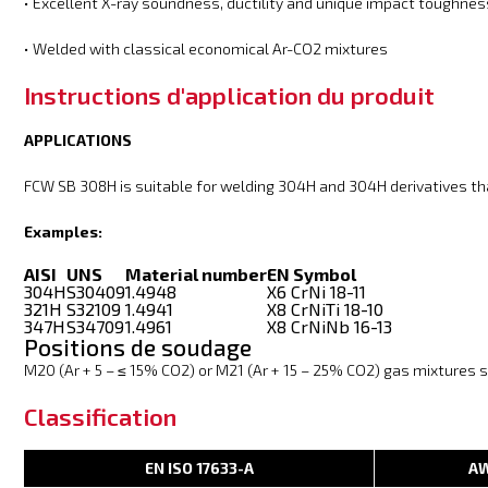
• Excellent X-ray soundness, ductility and unique impact toughnes
• Welded with classical economical Ar-CO2 mixtures
Instructions d'application du produit
APPLICATIONS
FCW SB 308H is suitable for welding 304H and 304H derivatives th
Examples:
AISI
UNS
Material number
EN Symbol
304H
S30409
1.4948
X6 CrNi 18-11
321H
S32109
1.4941
X8 CrNiTi 18-10
347H
S34709
1.4961
X8 CrNiNb 16-13
Positions de soudage
M20 (Ar + 5 – ≤ 15% CO2) or M21 (Ar + 15 – 25% CO2) gas mixtures 
Classification
EN ISO 17633-A
AW