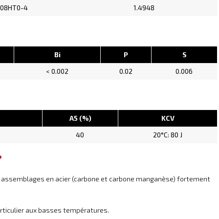
08HT0-4
1.4948
Bi
P
S
< 0.002
0.02
0.006
A5 (%)
KCV
40
20°C: 80 J
?
es assemblages en acier (carbone et carbone manganèse) fortement
articulier aux basses températures.