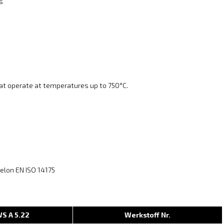
s
at operate at temperatures up to 750°C.
selon EN ISO 14175
S A 5.22
Werkstoff Nr.