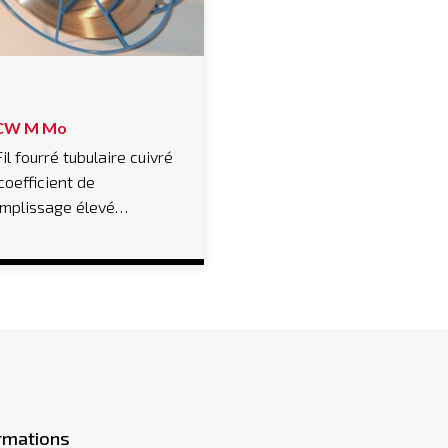
CW M Mo
Fil fourré tubulaire cuivré
coefficient de
emplissage élevé…
rmations