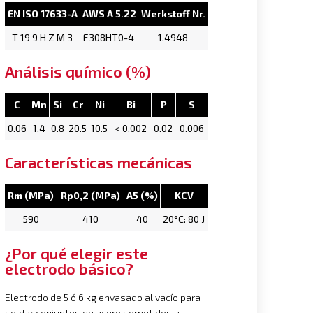
EN ISO 17633-A
AWS A 5.22
Werkstoff Nr.
T 19 9 H Z M 3
E308HT0-4
1.4948
Análisis químico (%)
C
Mn
Si
Cr
Ni
Bi
P
S
0.06
1.4
0.8
20.5
10.5
< 0.002
0.02
0.006
Características mecánicas
Rm (MPa)
Rp0,2 (MPa)
A5 (%)
KCV
590
410
40
20°C: 80 J
¿Por qué elegir este
electrodo básico?
Electrodo de 5 ó 6 kg envasado al vacío para
soldar conjuntos de acero sometidos a