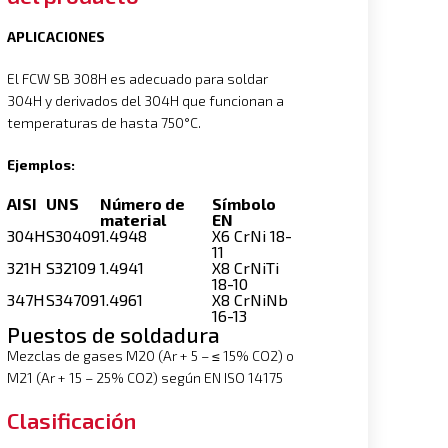
APLICACIONES
El FCW SB 308H es adecuado para soldar
304H y derivados del 304H que funcionan a
temperaturas de hasta 750°C.
Ejemplos:
AISI
UNS
Número de
Símbolo
material
EN
304H
S30409
1.4948
X6 CrNi 18-
11
321H
S32109
1.4941
X8 CrNiTi
18-10
347H
S34709
1.4961
X8 CrNiNb
16-13
Puestos de soldadura
Mezclas de gases M20 (Ar + 5 – ≤ 15% CO2) o
M21 (Ar + 15 – 25% CO2) según EN ISO 14175
Clasificación