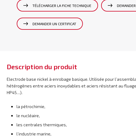
TÉLÉCHARGER LA FICHE TECHNIQUE
DEMANDER 
DEMANDER UN CERTIFICAT
Description du produit
Electrode base nickel à enrobage basique. Utilisée pour l’assembla
hétérogènes entre aciers inoxydables et aciers résistant au flua
HP45…).
la pétrochimie,
le nucléaire,
les centrales thermiques,
l’industrie marine,