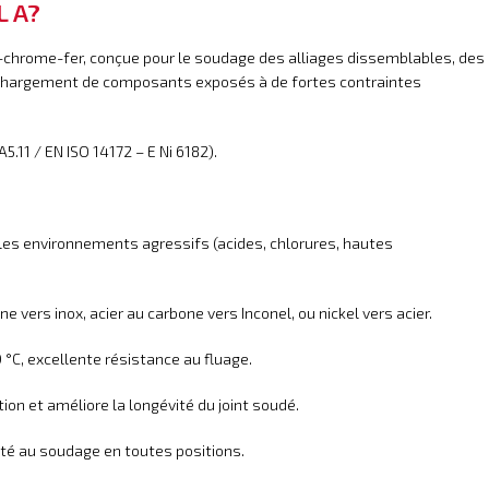
L A?
-chrome-fer, conçue pour le soudage des alliages dissemblables, des
 rechargement de composants exposés à de fortes contraintes
11 / EN ISO 14172 – E Ni 6182).
ur les environnements agressifs (acides, chlorures, hautes
e vers inox, acier au carbone vers Inconel, ou nickel vers acier.
 °C, excellente résistance au fluage.
ation et améliore la longévité du joint soudé.
dapté au soudage en toutes positions.