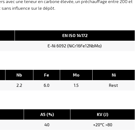
iers avec une teneur en carbone élevée, un préchauffage entre 200 et
sans influence sur le dépôt.
EN ISO 14172
E-Ni 6092 (NiCr16Fe12NbMo)
Nb
Fe
Mo
Ni
2.2
6.0
1.5
Rest
A5 (%)
KV (J)
40
+20°C >80