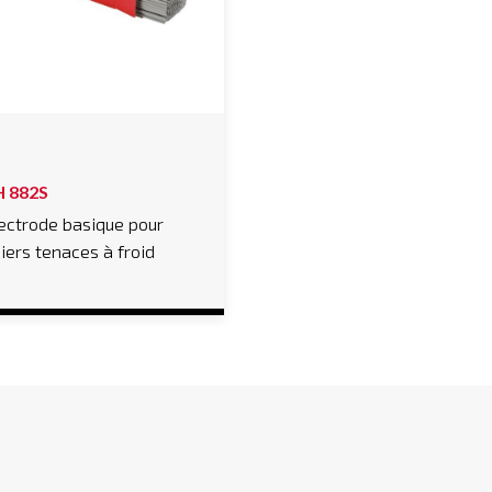
H 882S
ectrode basique pour
iers tenaces à froid