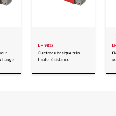
LH 981S
L
pour
Electrode basique très
El
u fluage
haute résistance
ac