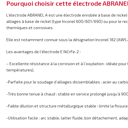
Pourquoi choisir cette électrode ABRANE
L’électrode ABRANEL A est une électrode enrobée à base de nickel
alliages à base de nickel (type Inconel 600/601/690) ou pour le
thermiques et corrosives.
Elle est notamment connue sous la désignation Inconel 182 (AWS A5.
Les avantages de l’électrode E NiCrFe-2 :
– Excellente résistance à la corrosion et à l’oxydation : idéale po
températures).
-Parfaite pour le soudage d’alliages dissemblables : acier au carbon
-Très bonne tenue à chaud : stable en service prolongé jusqu’à 900
-Faible dilution et structure métallurgique stable : limite la fissur
-Utilisation facile : arc stable, laitier fluide, bon détachement, a