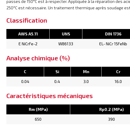
passes de 150°C est à respecter. Appliquée à la réparation des ac
250°C est nécessaire. Un traitement thermique après soudage est 
Classification
AWS A5.11
UNS
DIN 1736
E NiCrFe-2
W86133
EL- NiCr 15FeNb
Analyse chimique (%)
C
Si
Mn
Cr
0.04
0.4
3.0
16.0
Caractéristiques mécaniques
Rm (MPa)
Rp0.2 (MPa)
650
390