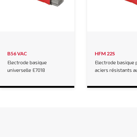
B56 VAC
HFM 22S
Electrode basique
Electrode basique 
universelle E7018
aciers résistants a