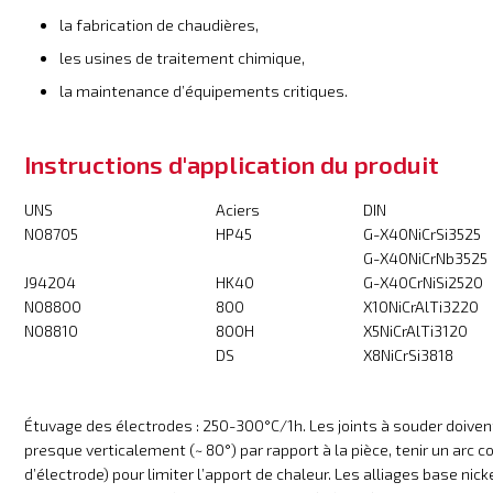
la fabrication de chaudières,
les usines de traitement chimique,
la maintenance d’équipements critiques.
Instructions d'application du produit
UNS
Aciers
DIN
N08705
HP45
G-X40NiCrSi3525
G-X40NiCrNb3525
J94204
HK40
G-X40CrNiSi2520
N08800
800
X10NiCrAlTi3220
N08810
800H
X5NiCrAlTi3120
DS
X8NiCrSi3818
Étuvage des électrodes : 250-300°C/1h. Les joints à souder doiven
presque verticalement (~ 80°) par rapport à la pièce, tenir un arc 
d’électrode) pour limiter l’apport de chaleur. Les alliages base 