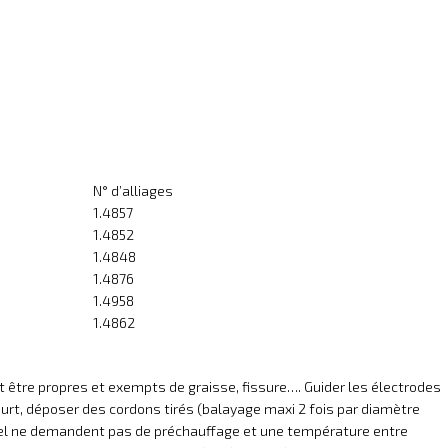
N° d’alliages
1.4857
1.4852
1.4848
1.4876
1.4958
1.4862
t être propres et exempts de graisse, fissure…. Guider les électrodes
court, déposer des cordons tirés (balayage maxi 2 fois par diamètre
nickel ne demandent pas de préchauffage et une température entre