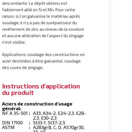
descendante. Le dépôt obtenu est
faiblement allié en Si et Mn. Pour cette
raison, si l’on galvanise le matériau après
soudage, il n’y a pas de surépaisseur du
revêtement de zinc au niveau de la soudure
et aucune altération de l’aspect du zingage
n’est visible.
Applications: soudage des constructions en
acier destinées à être galvanisé, soudage
des cuves de zingage.
Instructions d'application
du produit
Aciers de construction d’usage
général:
NF A 35-501
:
A33. A34-2. E24-2,3.
E28-
2,3. E30-2,3
DIN 17100
:
St33-1. St37-2,3.
ASTM
:
A283grB, C, D. A570gr30,
33, 40.