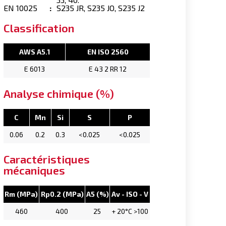
EN 10025
:
S235 JR, S235 JO, S235 J2
Classification
AWS A5.1
EN ISO 2560
E 6013
E 43 2 RR 12
Analyse chimique (%)
C
Mn
Si
S
P
0.06
0.2
0.3
<0.025
<0.025
Caractéristiques
mécaniques
Rm (MPa)
Rp0.2 (MPa)
A5 (%)
Av - ISO - V
460
400
25
+ 20°C >100