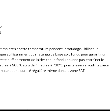
-2
3
 et maintenir cette température pendant le soudage. Utiliser un
r que suffisamment du matériau de base soit fondu pour garantir un
 reste suffisamment de laitier chaud fondu pour ne pas entraîner le
ures à 900°C suivi de 4 heures à 700°C, puis laisser refroidir la pièce
e base et une dureté régulière même dans la zone ZAT.