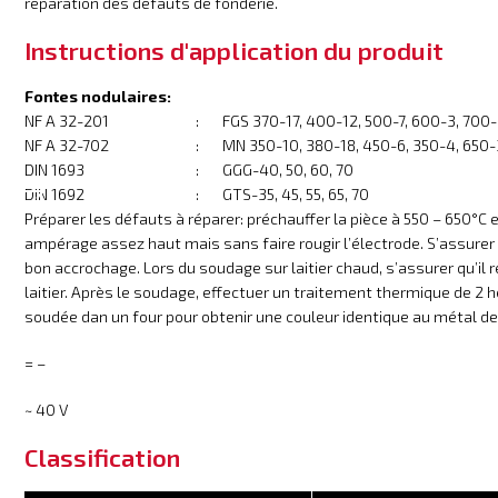
réparation des défauts de fonderie.
Instructions d'application du produit
Fontes nodulaires:
NF A 32-201
:
FGS 370-17, 400-12, 500-7, 600-3, 700
NF A 32-702
:
MN 350-10, 380-18, 450-6, 350-4, 650-
DIN 1693
:
GGG-40, 50, 60, 70
DIN 1692
:
GTS-35, 45, 55, 65, 70
Préparer les défauts à réparer: préchauffer la pièce à 550 – 650°C
ampérage assez haut mais sans faire rougir l’électrode. S’assure
bon accrochage. Lors du soudage sur laitier chaud, s’assurer qu’il
laitier. Après le soudage, effectuer un traitement thermique de 2 he
soudée dan un four pour obtenir une couleur identique au métal d
= –
~ 40 V
Classification