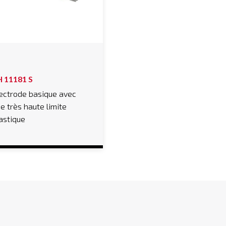
H 11181 S
ectrode basique avec
e très haute limite
astique