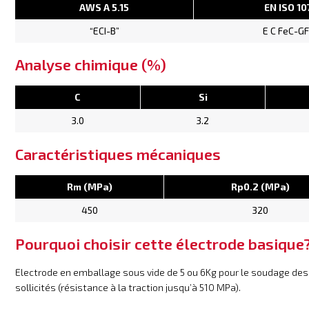
AWS A 5.15
EN ISO 10
“ECI-B”
E C FeC-GF
Analyse chimique (%)
C
Si
3.0
3.2
Caractéristiques mécaniques
Rm (MPa)
Rp0.2 (MPa)
450
320
Pourquoi choisir cette électrode basique
Electrode en emballage sous vide de 5 ou 6Kg pour le soudage d
sollicités (résistance à la traction jusqu’à 510 MPa).