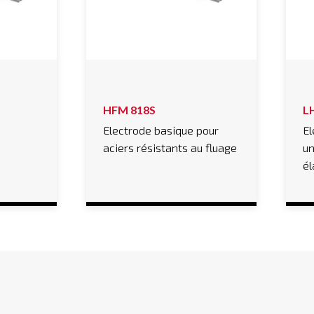
HFM 818S
L
Electrode basique pour
El
aciers résistants au fluage
un
él