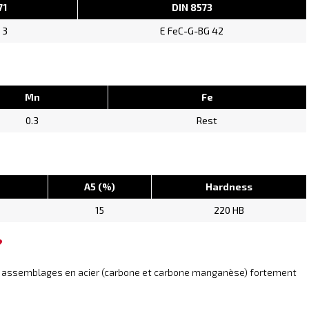
71
DIN 8573
 3
E FeC-G-BG 42
Mn
Fe
0.3
Rest
A5 (%)
Hardness
15
220 HB
?
es assemblages en acier (carbone et carbone manganèse) fortement