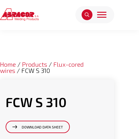
Home
/
Products
/
Flux-cored
wires
/ FCW S 310
FCW S 310
DOWNLOAD DATA SHEET