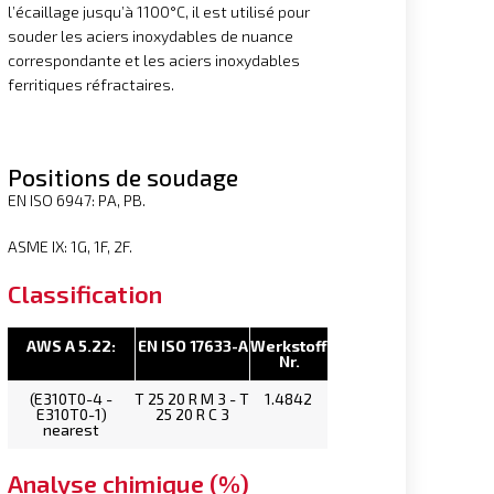
l’écaillage jusqu’à 1100°C, il est utilisé pour
souder les aciers inoxydables de nuance
correspondante et les aciers inoxydables
ferritiques réfractaires.
Positions de soudage
EN ISO 6947: PA, PB.
ASME IX: 1G, 1F, 2F.
Classification
AWS A 5.22:
EN ISO 17633-A
Werkstoff
Nr.
(E310T0-4 -
T 25 20 R M 3 - T
1.4842
E310T0-1)
25 20 R C 3
nearest
Analyse chimique (%)