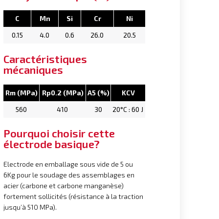
C
Mn
Si
Cr
Ni
0.15
4.0
0.6
26.0
20.5
Caractéristiques
mécaniques
Rm (MPa)
Rp0.2 (MPa)
A5 (%)
KCV
560
410
30
20°C : 60 J
Pourquoi choisir cette
électrode basique?
Electrode en emballage sous vide de 5 ou
6Kg pour le soudage des assemblages en
acier (carbone et carbone manganèse)
fortement sollicités (résistance à la traction
jusqu’à 510 MPa).