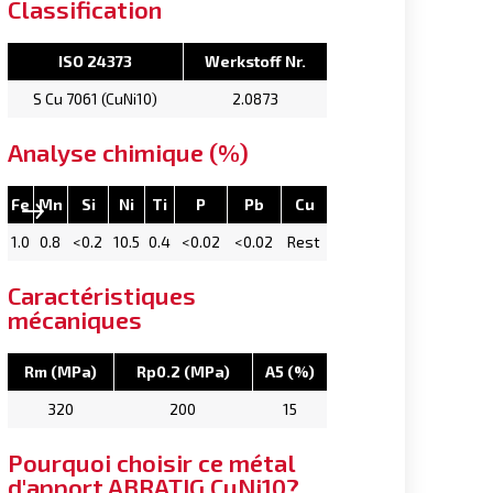
Classification
ISO 24373
Werkstoff Nr.
S Cu 7061 (CuNi10)
2.0873
Analyse chimique (%)
Fe
Mn
Si
Ni
Ti
P
Pb
Cu
1.0
0.8
<0.2
10.5
0.4
<0.02
<0.02
Rest
Caractéristiques
mécaniques
Rm (MPa)
Rp0.2 (MPa)
A5 (%)
320
200
15
Pourquoi choisir ce métal
d'apport ABRATIG CuNi10?