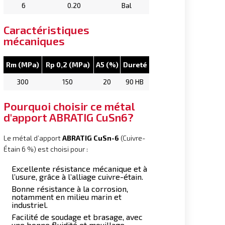
6
0.20
Bal
Caractéristiques
mécaniques
Rm (MPa)
Rp 0,2 (MPa)
A5 (%)
Dureté
300
150
20
90 HB
Pourquoi choisir ce métal
d'apport ABRATIG CuSn6?
Le métal d’apport
ABRATIG CuSn-6
(Cuivre-
Étain 6 %) est choisi pour :
Excellente résistance mécanique et à
l’usure, grâce à l’alliage cuivre-étain.
Bonne résistance à la corrosion,
notamment en milieu marin et
industriel.
Facilité de soudage et brasage, avec
une bonne fluidité et mouillage.