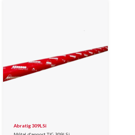
Abratig 309LSi
Métal d'apport TIG 309LSi