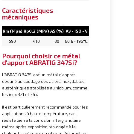
Caractéristiques
mécaniques
Rm (Mpa)
Rp0.2 (MPa)
A5 (%)
Av - ISO - V
590
410
30
60 J: - 196°C.
Pourquoi choisir ce métal
d'apport ABRATIG 347Si?
L’ABRATIG 347Si est un métal d’apport
destiné au soudage des aciers inoxydables
austénitiques stabilisés au niobium, comme
les inox 321 et 347.
Il est particulièrement recommandé pour les
applications à haute température, car il
résiste bien à la corrosion intergranulaire
même après exposition prolongée à la
chaleur. La présence de silicium (Si) améliore