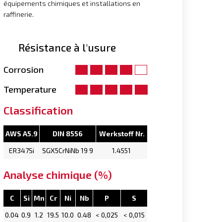
équipements chimiques et installations en
raffinerie.
Résistance à l'usure
Corrosion
Temperature
Classification
AWS A5.9
DIN 8556
Werkstoff Nr.
ER347Si
SGX5CrNiNb 19 9
1.4551
Analyse chimique (%)
C
Si
Mn
Cr
Ni
Nb
P
S
0.04
0.9
1.2
19.5
10.0
0.48
< 0,025
< 0,015