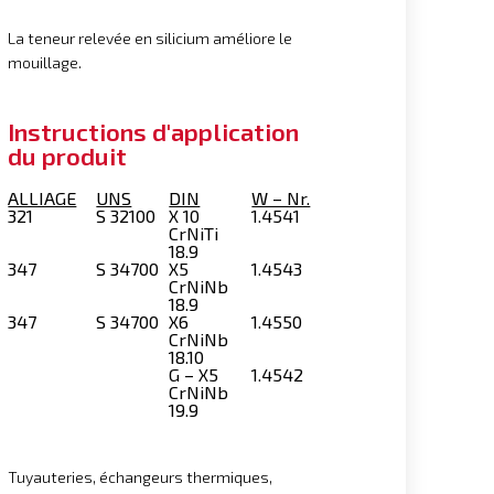
La teneur relevée en silicium améliore le
mouillage.
Instructions d'application
du produit
ALLIAGE
UNS
DIN
W – Nr.
321
S 32100
X 10
1.4541
CrNiTi
18.9
347
S 34700
X5
1.4543
CrNiNb
18.9
347
S 34700
X6
1.4550
CrNiNb
18.10
G – X5
1.4542
CrNiNb
19.9
Tuyauteries, échangeurs thermiques,