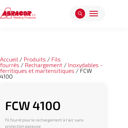
Accueil
/
Produits
/
Fils
fourrés
/
Rechargement
/
Inoxydables -
ferritiques et martensitiques
/ FCW
410O
FCW 410O
Fil fourré pour le rechargement à l’arc sans
protection gazeuse