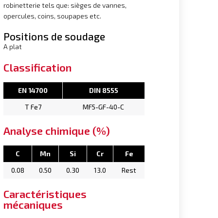
robinetterie tels que: sièges de vannes,
opercules, coins, soupapes etc.
Positions de soudage
A plat
Classification
EN 14700
DIN 8555
T Fe7
MF5-GF-40-C
Analyse chimique (%)
C
Mn
Si
Cr
Fe
0.08
0.50
0.30
13.0
Rest
Caractéristiques
mécaniques