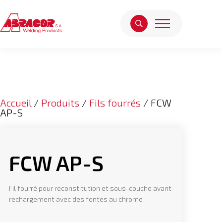
Accueil
/
Produits
/
Fils fourrés
/ FCW
AP-S
FCW AP-S
Fil fourré pour reconstitution et sous-couche avant
rechargement avec des fontes au chrome