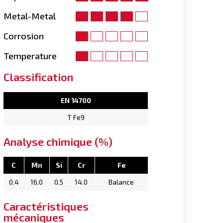
Metal-Metal
Corrosion
Temperature
Classification
EN 14700
T Fe9
Analyse chimique (%)
C
Mn
Si
Cr
Fe
0.4
16.0
0.5
14.0
Balance
Caractéristiques
mécaniques