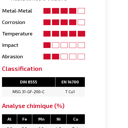
Metal-Metal
Corrosion
Temperature
Impact
Abrasion
Classification
DIN 8555
EN 14700
MSG 31-GF-200-C
T Cu1
Analyse chimique (%)
Al
Fe
Mn
Ni
Cu