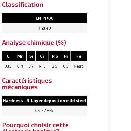
Classification
EN 14700
T ZFe3
Analyse chimique (%)
C
Mn
Si
Cr
Mo
Ni
Fe
0.15
0.4
0.7
14.5
2.5
0.5
Rest
Caractéristiques
mécaniques
Hardness – 3-Layer deposit on mild steel
45-52 HRc
Pourquoi choisir cette