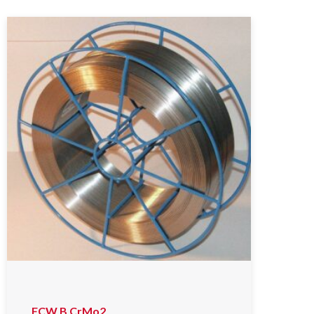
FCW B CrMo2