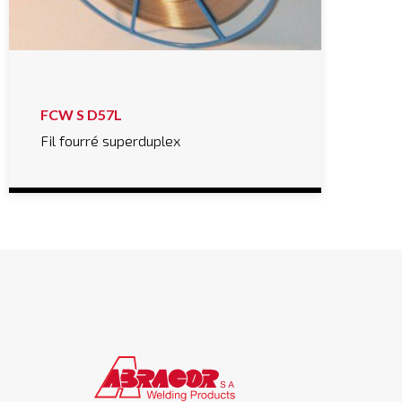
FCW S D57L
Fil fourré superduplex