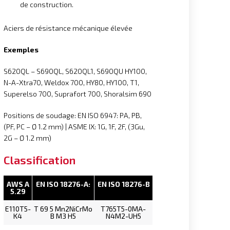
de construction.
Aciers de résistance mécanique élevée
Exemples
S620QL – S690QL, S620QL1, S690QU HY100,
N-A-Xtra70, Weldox 700, HY80, HY100, T1,
Superelso 700, Suprafort 700, Shoralsim 690
Positions de soudage: EN ISO 6947: PA, PB,
(PF, PC – Ø 1.2 mm) | ASME IX: 1G, 1F, 2F, (3Gu,
2G – Ø 1.2 mm)
Classification
AWS A
EN ISO 18276-A:
EN ISO 18276-B
5.29
E110T5-
T 69 5 Mn2NiCrMo
T765T5-0MA-
K4
B M3 H5
N4M2-UH5