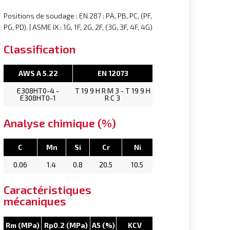
Positions de soudage : EN 287 : PA, PB, PC, (PF,
PG, PD). | ASME IX : 1G, 1F, 2G, 2F, (3G, 3F, 4F, 4G)
Classification
AWS A 5.22
EN 12073
E308HT0-4 -
T 19 9 H R M 3 - T 19 9 H
E308HT0-1
R C 3
Analyse chimique (%)
C
Mn
Si
Cr
Ni
0.06
1.4
0.8
20.5
10.5
Caractéristiques
mécaniques
Rm (MPa)
Rp0.2 (MPa)
A5 (%)
KCV