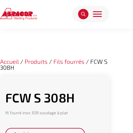
Accueil
/
Produits
/
Fils fourrés
/ FCW S
308H
FCW S 308H
fil fourré inox 308 soudage à plat