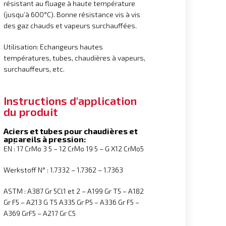
résistant au fluage à haute température
(jusqu’à 600°C). Bonne résistance vis à vis
des gaz chauds et vapeurs surchauffées.
Utilisation: Echangeurs hautes
températures, tubes, chaudières à vapeurs,
surchauffeurs, etc.
Instructions d'application
du produit
Aciers et tubes pour chaudières et
appareils à pression:
EN : 17 CrMo 3 5 – 12 CrMo 19 5 – G X12 CrMo5
Werkstoff N° : 1.7332 – 1.7362 – 1.7363
ASTM : A387 Gr 5Cl1 et 2 – A199 Gr T5 – A182
Gr F5 – A213 G T5 A335 Gr P5 – A336 Gr F5 –
A369 GrF5 – A217 Gr C5