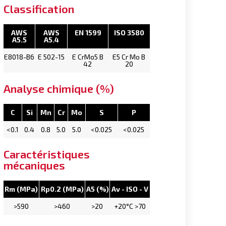
Classification
AWS
AWS
EN 1599
ISO 3580
A5.5
A5.4
E8018-B6
E 502-15
E CrMo5 B
E5 Cr Mo B
42
20
Analyse chimique (%)
C
Si
Mn
Cr
Mo
S
P
<0.1
0.4
0.8
5.0
5.0
<0.025
<0.025
Caractéristiques
mécaniques
Rm (MPa)
Rp0.2 (MPa)
A5 (%)
Av - ISO - V
>590
>460
>20
+20°C >70