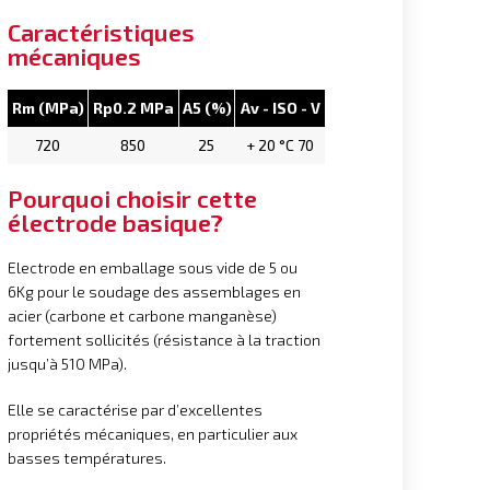
Caractéristiques
mécaniques
Rm (MPa)
Rp0.2 MPa
A5 (%)
Av - ISO - V
720
850
25
+ 20 °C 70
Pourquoi choisir cette
électrode basique?
Electrode en emballage sous vide de 5 ou
6Kg pour le soudage des assemblages en
acier (carbone et carbone manganèse)
fortement sollicités (résistance à la traction
jusqu’à 510 MPa).
Elle se caractérise par d’excellentes
propriétés mécaniques, en particulier aux
basses températures.