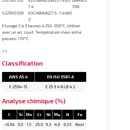
S32760
100
X2CrNiMoCuW25
1.4501
URANUS
7 4
70N
S32900
329
X3CrNiMoN27-5-
1.4460
2
Etuvage 2 à 3 heures à 250-300°C. Utiliser
avec un arc court. Température maxi. entre
passes: 170°C.
= +
Classification
AWS A5.4
EN ISO 3581-A
E 2594-15
E 25 9 4 N LB 4 2
Analyse chimique (%)
C
Si
Mn
Cr
Ni
Mo
N
Fe
<0.04
0.5
1.5
25.0
9.3
4.0
0.23
Rest