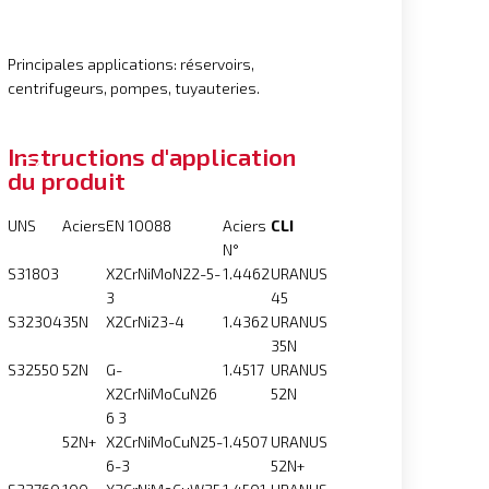
Principales applications: réservoirs,
centrifugeurs, pompes, tuyauteries.
Instructions d'application
du produit
UNS
Aciers
EN 10088
Aciers
CLI
N°
S31803
X2CrNiMoN22-5-
1.4462
URANUS
3
45
S32304
35N
X2CrNi23-4
1.4362
URANUS
35N
S32550
52N
G-
1.4517
URANUS
X2CrNiMoCuN26
52N
6 3
52N+
X2CrNiMoCuN25-
1.4507
URANUS
6-3
52N+