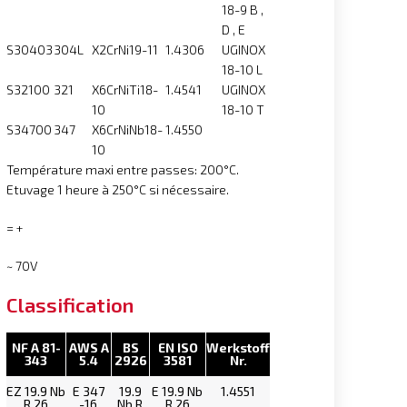
18-9 B ,
D , E
S30403
304L
X2CrNi19-11
1.4306
UGINOX
18-10 L
S32100
321
X6CrNiTi18-
1.4541
UGINOX
10
18-10 T
S34700
347
X6CrNiNb18-
1.4550
10
Température maxi entre passes: 200°C.
Etuvage 1 heure à 250°C si nécessaire.
= +
~ 70V
Classification
NF A 81-
AWS A
BS
EN ISO
Werkstoff
343
5.4
2926
3581
Nr.
EZ 19.9 Nb
E 347
19.9
E 19.9 Nb
1.4551
R 26
-16
Nb R
R 26