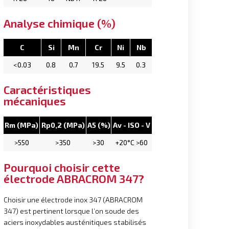
Analyse chimique (%)
C
Si
Mn
Cr
Ni
Nb
<0.03
0.8
0.7
19.5
9.5
0.3
Caractéristiques
mécaniques
Rm (MPa)
Rp0,2 (MPa)
A5 (%)
Av - ISO - V
>550
>350
>30
+20°C >60
Pourquoi choisir cette
électrode ABRACROM 347?
Choisir une électrode inox 347 (ABRACROM
347) est pertinent lorsque l’on soude des
aciers inoxydables austénitiques stabilisés