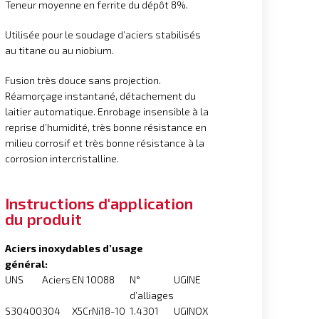
Teneur moyenne en ferrite du dépôt 8%.
Utilisée pour le soudage d’aciers stabilisés
au titane ou au niobium.
Fusion très douce sans projection.
Réamorçage instantané, détachement du
laitier automatique. Enrobage insensible à la
reprise d’humidité, très bonne résistance en
milieu corrosif et très bonne résistance à la
corrosion intercristalline.
Instructions d'application
du produit
Aciers inoxydables d’usage
général:
UNS
Aciers
EN 10088
N°
UGINE
d’alliages
S30400
304
X5CrNi18-10
1.4301
UGINOX