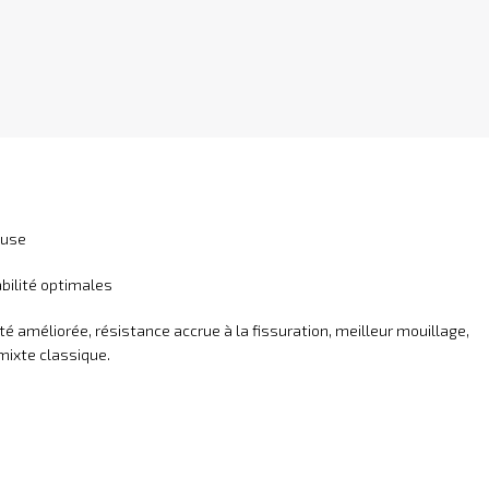
euse
abilité optimales
té améliorée, résistance accrue à la fissuration, meilleur mouillage,
mixte classique.