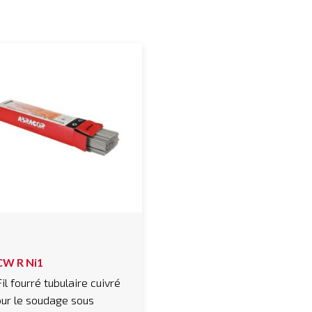
CW R Ni1
Fil fourré tubulaire cuivré
ur le soudage sous