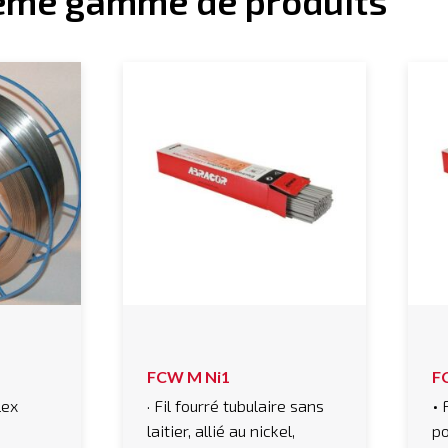
ême gamme de produits
FCW M Ni1
F
lex
· Fil fourré tubulaire sans
• 
laitier, allié au nickel,
po