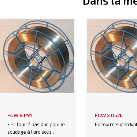
Dans la m
FCW B P91
FCW S D57L
• Fil fourré basique pour le
Fil fourré superdup
soudage à l’arc sous…