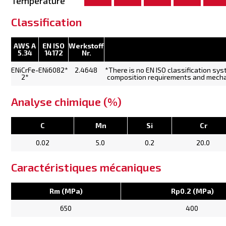
Temperature
Classification
AWS A
EN ISO
Werkstoff
5.34
14172
Nr.
ENiCrFe-
ENi6082*
2.4648
*There is no EN ISO classification sy
2*
composition requirements and mechan
Analyse chimique (%)
C
Mn
Si
Cr
0.02
5.0
0.2
20.0
Caractéristiques mécaniques
Rm (MPa)
Rp0.2 (MPa)
650
400