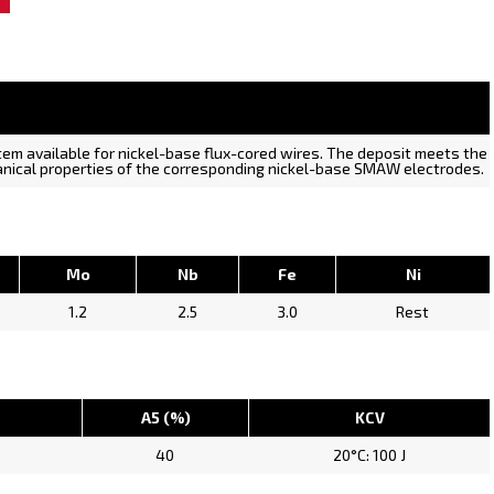
stem available for nickel-base flux-cored wires. The deposit meets the
ical properties of the corresponding nickel-base SMAW electrodes.
Mo
Nb
Fe
Ni
1.2
2.5
3.0
Rest
A5 (%)
KCV
40
20°C: 100 J