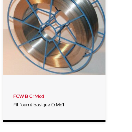
FCW B CrMo1
Fil fourré basique CrMo1