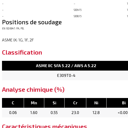
–
–
–
S30415
–
S30815
Positions de soudage
EN ISO 6947: PA, PB.
ASME IX: 1G, 1F, 2F
Classification
ASME IIC SFA 5.22 / AWS A 5.22
E309T0-4
Analyse chimique (%)
C
Mn
Si
Cr
Ni
Bi
0.06
1.60
0.55
23.0
12.8
<0.00
Caractéristiques mécaniques