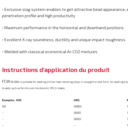
• Exclusive slag system enables to get attractive bead appearance, 
penetration profile and high productivity
• Maximum performance in the horizontal and downhand positions
• Excellent X-ray soundness, ductility and unique impact toughness
• Welded with classical economical Ar-CO2 mixtures
Instructions d'application du produit
FCW
SB 309H is suitable for welding similar heat resisting alloys in wrought or cast form, for welding diss
to weld, such as ferritic and martensitic 13% Cr steels.
Examples:
AISI
UNS
309
S30900
–
J92602
–
J92603
–
–