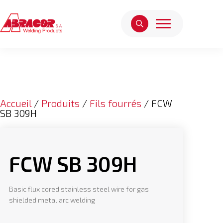
Accueil
/
Produits
/
Fils fourrés
/ FCW
SB 309H
FCW SB 309H
Basic flux cored stainless steel wire for gas
shielded metal arc welding