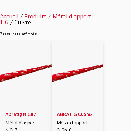
Accueil
/
Produits
/
Métal d'apport
TIG
/ Cuivre
7 résultats affichés
Abratig NiCu7
ABRATIG CuSn6
Métal d'apport
Métal d'apport
NiCu7
CuSn-6