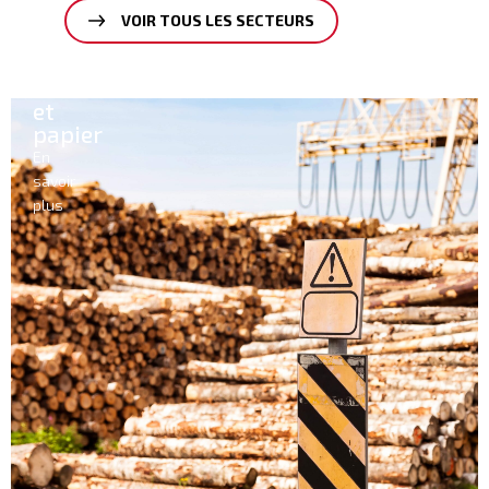
VOIR TOUS LES SECTEURS
Bois
et
papier
En
savoir
plus