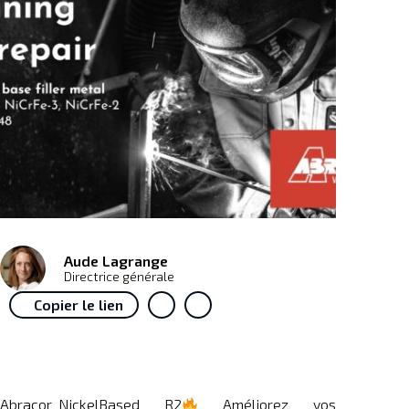
Aude Lagrange
Directrice générale
Copier le lien
Abracor_NickelBased R2
Améliorez vos