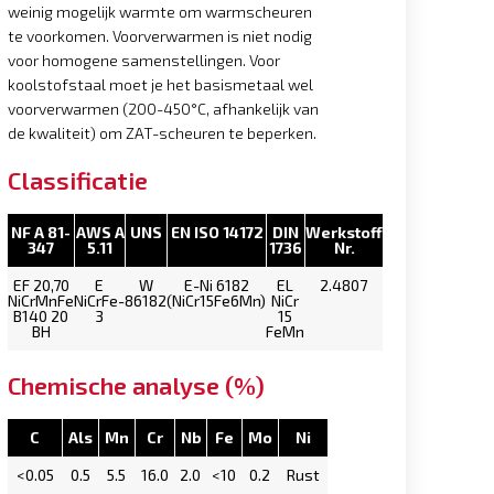
weinig mogelijk warmte om warmscheuren
te voorkomen. Voorverwarmen is niet nodig
voor homogene samenstellingen. Voor
koolstofstaal moet je het basismetaal wel
voorverwarmen (200-450°C, afhankelijk van
de kwaliteit) om ZAT-scheuren te beperken.
Classificatie
NF A 81-
AWS A
UNS
EN ISO 14172
DIN
Werkstoff
347
5.11
1736
Nr.
EF 20,70
E
W
E-Ni 6182
EL
2.4807
NiCrMnFe
NiCrFe-
86182
(NiCr15Fe6Mn)
NiCr
B140 20
3
15
BH
FeMn
Chemische analyse (%)
C
Als
Mn
Cr
Nb
Fe
Mo
Ni
<0.05
0.5
5.5
16.0
2.0
<10
0.2
Rust