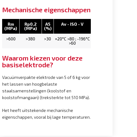
Mechanische eigenschappen
Rm
Rp0,2
A5
Av - ISO - V
(MPa)
(MPa)
(%)
>600
>380
>30
+20°C >80 ; -196°C
>60
Waarom kiezen voor deze
basiselektrode?
Vacuümverpakte elektrode van 5 of 6 kg voor
het lassen van hoogbelaste
staalsamenstellingen (koolstof en
koolstofmangaan) (treksterkte tot 510 MPa).
Het heeft uitstekende mechanische
eigenschappen, vooral bij lage temperaturen.