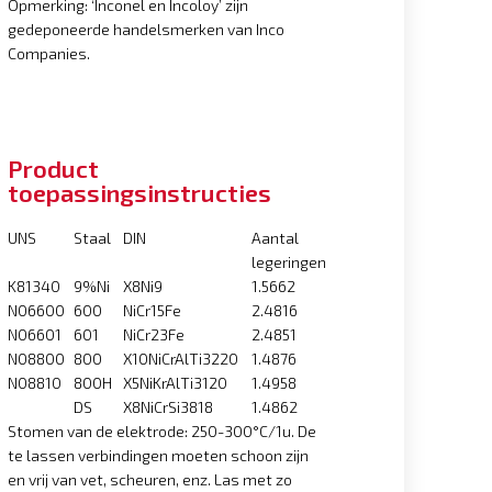
Opmerking: ‘Inconel en Incoloy’ zijn
gedeponeerde handelsmerken van Inco
Companies.
Product
toepassingsinstructies
UNS
Staal
DIN
Aantal
legeringen
K81340
9%Ni
X8Ni9
1.5662
N06600
600
NiCr15Fe
2.4816
N06601
601
NiCr23Fe
2.4851
N08800
800
X10NiCrAlTi3220
1.4876
N08810
800H
X5NiKrAlTi3120
1.4958
DS
X8NiCrSi3818
1.4862
Stomen van de elektrode: 250-300°C/1u. De
te lassen verbindingen moeten schoon zijn
en vrij van vet, scheuren, enz. Las met zo