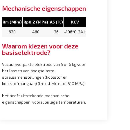
Mechanische eigenschappen
Rm (MPa)
Rp0,2 (MPa)
A5 (%)
KCV
620
460
36
-196°C: 34 J
Waarom kiezen voor deze
basiselektrode?
Vacuümverpakte elektrode van 5 of 6 kg voor
het lassen van hoogbelaste
staalsamenstellingen (koolstof en
koolstofmangaan) (treksterkte tot 510 MPa).
Het heeft uitstekende mechanische
eigenschappen, vooral bij lage temperaturen.