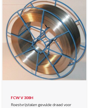
FCW V 308H
Roestvrijstalen gevulde draad voor