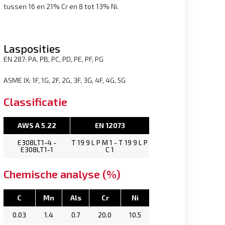
tussen 16 en 21% Cr en 8 tot 13% Ni.
Lasposities
EN 287: PA, PB, PC, PD, PE, PF, PG
ASME IX: 1F, 1G, 2F, 2G, 3F, 3G, 4F, 4G, 5G
Classificatie
AWS A 5.22
EN 12073
E308LT1-4 -
T 19 9 L P M 1 - T 19 9 L P
E308LT1-1
C 1
Chemische analyse (%)
C
Mn
Als
Cr
Ni
0.03
1.4
0.7
20.0
10.5